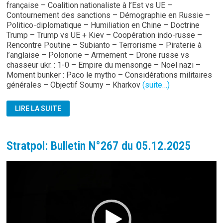
française – Coalition nationaliste à l’Est vs UE –
Contournement des sanctions – Démographie en Russie –
Politico-diplomatique – Humiliation en Chine – Doctrine
Trump – Trump vs UE + Kiev – Coopération indo-russe –
Rencontre Poutine – Subianto – Terrorisme – Piraterie à
l’anglaise – Polonorie – Armement – Drone russe vs
chasseur ukr. : 1-0 – Empire du mensonge – Noël nazi –
Moment bunker : Paco le mytho – Considérations militaires
générales – Objectif Soumy – Kharkov
(suite…)
STRATPOL:
LIRE LA SUITE
BULLETIN
N°268
DU
12.12.2025
Stratpol: Bulletin N°267 du 05.12.2025
Lecteur
vidéo