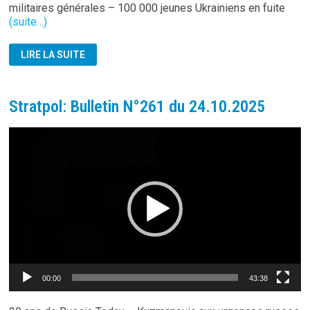
militaires générales – 100 000 jeunes Ukrainiens en fuite
(suite…)
STRATPOL:
LIRE LA SUITE
BULLETIN
N°262
DU
31.10.2025
Stratpol: Bulletin N°261 du 24.10.2025
Lecteur
vidéo
00:00
43:38