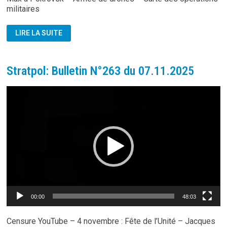
militaires
STRATPOL:
LIRE LA SUITE
BULLETIN
N°264
DU
14.11.2025
Stratpol: Bulletin N°263 du 07.11.2025
Lecteur
vidéo
00:00
48:03
Censure YouTube – 4 novembre : Fête de l’Unité – Jacques