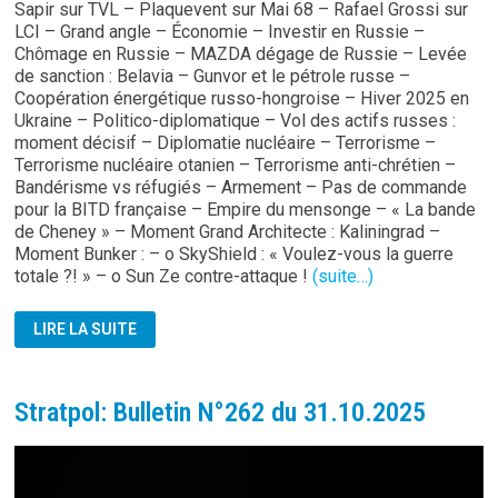
Sapir sur TVL – Plaquevent sur Mai 68 – Rafael Grossi sur
LCI – Grand angle – Économie – Investir en Russie –
Chômage en Russie – MAZDA dégage de Russie – Levée
de sanction : Belavia – Gunvor et le pétrole russe –
Coopération énergétique russo-hongroise – Hiver 2025 en
Ukraine – Politico-diplomatique – Vol des actifs russes :
moment décisif – Diplomatie nucléaire – Terrorisme –
Terrorisme nucléaire otanien – Terrorisme anti-chrétien –
Bandérisme vs réfugiés – Armement – Pas de commande
pour la BITD française – Empire du mensonge – « La bande
de Cheney » – Moment Grand Architecte : Kaliningrad –
Moment Bunker : – o SkyShield : « Voulez-vous la guerre
totale ?! » – o Sun Ze contre-attaque !
(suite…)
STRATPOL:
LIRE LA SUITE
BULLETIN
N°263
DU
07.11.2025
Stratpol: Bulletin N°262 du 31.10.2025
Lecteur
vidéo