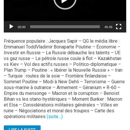
00:00
45:49
Fréquence populaire : Jacques Sapir – QG le média libre :
Emmanuel ToddVladimir Bonaparte Poutine – Économie –
Investir en Russie – La Russie débauche les talents – UE
vs gaz russe – Le pétrole russe coule à flot – Kazakhstan
vs Kiev – Vol des actifs russes – Politico-diplomatique –
Plan Trump – Poutine : « libérer la Nouvelle Russie » – Iran
– Turquie : routes de la soie – Frontière finlandaise –
Sommet Poutine – Modi à New Dehli – Terrorisme – Guerre
sous-marine à outrance – Armement – Géranium + R-60 –
Empire du mensonge – Macron et la corruption – Benoist
Bihan vs les otano-hystériques – Moment Bunker : Macron
et Elsa – Considérations militaires générales – Villes en
ruine – Négociations et moral des troupes – Carte des
opérations militaires
(suite…)
STRATPOL: