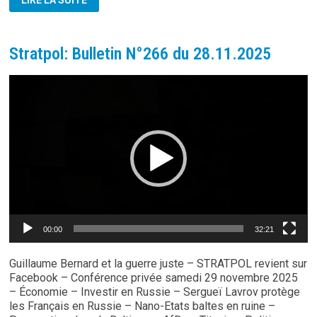
LIRE LA SUITE
BULLETIN
N°267
DU
05.12.2025
Stratpol: Bulletin N°266 du 28.11.2025
Lecteur
vidéo
00:00
32:21
Guillaume Bernard et la guerre juste – STRATPOL revient sur
Facebook – Conférence privée samedi 29 novembre 2025
– Économie – Investir en Russie – Sergueï Lavrov protège
les Français en Russie – Nano-Etats baltes en ruine –