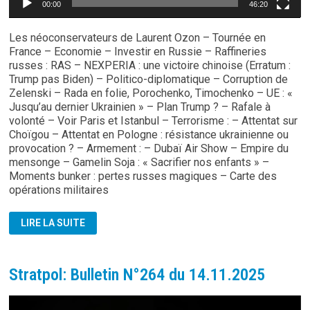
00:00
46:20
Les néoconservateurs de Laurent Ozon – Tournée en
France – Economie – Investir en Russie – Raffineries
russes : RAS – NEXPERIA : une victoire chinoise (Erratum :
Trump pas Biden) – Politico-diplomatique – Corruption de
Zelenski – Rada en folie, Porochenko, Timochenko – UE : «
Jusqu’au dernier Ukrainien » – Plan Trump ? – Rafale à
volonté – Voir Paris et Istanbul – Terrorisme : – Attentat sur
Choïgou – Attentat en Pologne : résistance ukrainienne ou
provocation ? – Armement : – Dubaï Air Show – Empire du
mensonge – Gamelin Soja : « Sacrifier nos enfants » –
Moments bunker : pertes russes magiques – Carte des
opérations militaires
STRATPOL:
LIRE LA SUITE
BULLETIN
N°265
DU
20.11.2025
Stratpol: Bulletin N°264 du 14.11.2025
Lecteur