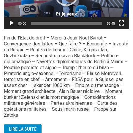
00:00
53:45
Fin de l’Etat de droit – Merci à Jean-Noël Barrot –
Convergence des luttes – Que faire ? – Économie – Investir
en Russie – Routes de la soie : Chine, Kirghizstan,
Ouzbékistan – Reconstruire avec BlackRock – Politico-
diplomatique – Navettes diplomatiques de Berlin à Miami –
Poutine persiste et signe – Trump : l’heure du bilan –
Piraterie anglo-saxonne – Terrorisme – Blaise Metreveli,
terroriste en chef – Armement – F35A pour la Suisse, pas
assez cher – Iskander 1000 km – Empire du mensonge –
Moment grand architecte : Alain Bauer récidive – Moment
bunker : Zelenski et la mort magique – Considérations
militaires générales – Pertes ukrainiennes – Carte des
opérations militaires – Sous-marin russe – Frappe sur
Zatoka
STRATPOL:
LIRE LA SUITE
BULLETIN