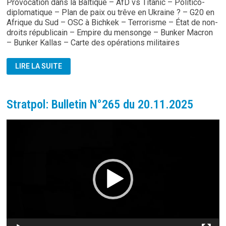
Provocation dans la Baltique – AfD vs Titanic – Politico-
diplomatique – Plan de paix ou trêve en Ukraine ? – G20 en
Afrique du Sud – OSC à Bichkek – Terrorisme – État de non-
droits républicain – Empire du mensonge – Bunker Macron
– Bunker Kallas – Carte des opérations militaires
STRATPOL:
LIRE LA SUITE
BULLETIN
N°266
DU
28.11.2025
Stratpol: Bulletin N°265 du 20.11.2025
Lecteur
vidéo