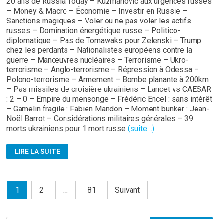
20 ans de Russia Today – Kuzmanovic aux urgences russes
– Money & Macro – Économie – Investir en Russie –
Sanctions magiques – Voler ou ne pas voler les actifs
russes – Domination énergétique russe – Politico-
diplomatique – Pas de Tomawaks pour Zelenski – Trump
chez les perdants – Nationalistes européens contre la
guerre – Manœuvres nucléaires – Terrorisme – Ukro-
terrorisme – Anglo-terrorisme – Répression à Odessa –
Polono-terrorisme – Armement – Bombe planante à 200km
– Pas missiles de croisière ukrainiens – Lancet vs CAESAR
: 2 – 0 – Empire du mensonge – Frédéric Encel : sans intérêt
– Gamelin fragile : Fabien Mandon – Moment bunker : Jean-
Noël Barrot – Considérations militaires générales – 39
morts ukrainiens pour 1 mort russe
(suite…)
STRATPOL:
LIRE LA SUITE
BULLETIN
N°261
DU
24.10.2025
Pagination
1
2
…
81
Suivant
des
publications