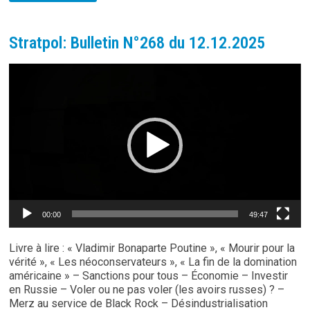
N°269
DU
19.12.2025
Stratpol: Bulletin N°268 du 12.12.2025
Lecteur
vidéo
00:00
49:47
Livre à lire : « Vladimir Bonaparte Poutine », « Mourir pour la
vérité », « Les néoconservateurs », « La fin de la domination
américaine » – Sanctions pour tous – Économie – Investir
en Russie – Voler ou ne pas voler (les avoirs russes) ? –
Merz au service de Black Rock – Désindustrialisation