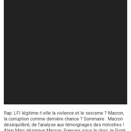
Rap: LFI légitime-t-elle la violence et le sexisme ? Macron,
la corruption comme dernière chance ? Sommaire : Macron
déséquilibré, de l’analyse aux témoignages des ministres !
Alain Minc dézingue Macron. Français sous le choc: le Front