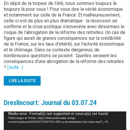
En dépit de la torpeur de l’été, nous sommes toujours là :
toujours là pour vous ! Pour vous dire la vérité économique
et notamment sur celle de la France. Et malheureusement,
celle-ci est de plus en plus dramatique : la récession se
confirme et la crise politique s’envenime avec désormais le
risque de l’abrogation de la réforme des retraites. Un cas de
figure qui aurait de graves conséquences sur la crédibilité
de la France, sur les taux d’intérêt, sur l’activité économique
et le chômage. Dans ce contexte dangereux, de
nombreuses questions se posent : Quelles seraient les
conséquences d’une abrogation de la réforme des retraites
?
(suite…)
DÉFICIT
LIRE LA SUITE
CHRONIQUE:
RETRAITES
DES
FONCTIONNAIRES
Dreslincourt: Journal du 03.07.24
Lecteur
Media error: Format(s) not supported or source(s) not found
Télécharger le fichier: https://bleuetdemalte.ch/wp-
vidéo
content/uploads/2024/07/240703-LDD-La-bordelisation-de-l-etat.mp4?_=9