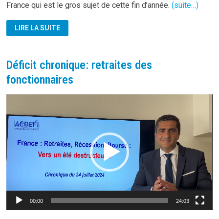
France qui est le gros sujet de cette fin d’année.
(suite…)
LE
LIRE LA SUITE
VRAI
VISAGE
DE
MICHEL
BARNIER
Déficit chronique: retraites des
fonctionnaires
Lecteur
vidéo
00:00
24:03