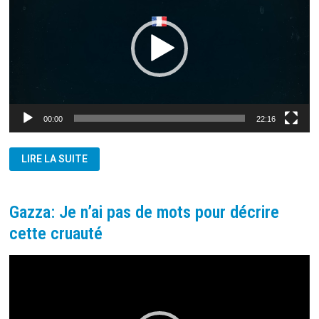
00:00
22:16
ENQUÊTE:
LIRE LA SUITE
LES
SOLDATS
ISRAÉLIENS
« SE
FILMENT »
Gazza: Je n’ai pas de mots pour décrire
À
GAZZA
cette cruauté
Lecteur
vidéo