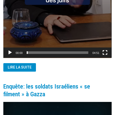
00:00
04:51
ISRAËL:
LIRE LA SUITE
LA
MÉMOIRE
JUIVE
POUR
JUSTIFIER
Enquête: les soldats Israéliens « se
UN
GÉNOCIDE
filment » à Gazza
?
Lecteur
vidéo