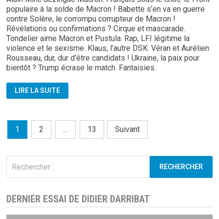
populaire à la solde de Macron ! Babette s’en va en guerre
contre Solère, le corrompu corrupteur de Macron !
Révélations ou confirmations ? Cirque et mascarade.
Tondelier aime Macron et Pustula. Rap, LFI légitime la
violence et le sexisme. Klaus, l’autre DSK. Véran et Aurélien
Rousseau, dur, dur d’être candidats ! Ukraine, la paix pour
bientôt ? Trump écrase le match. Fantaisies.
DRESLINCOURT:
LIRE LA SUITE
JOURNAL
DU
03.07.24
Pagination
1
2
…
13
Suivant
des
publications
Rechercher :
DERNIER ESSAI DE DIDIER DARRIBAT