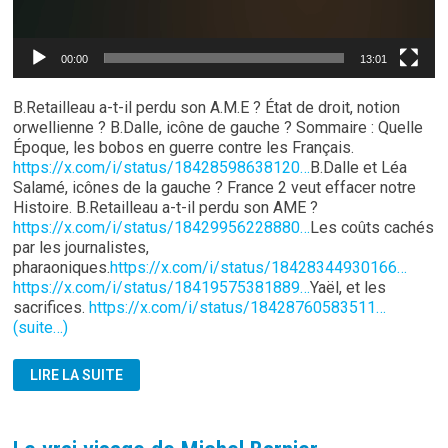
00:00
13:01
B.Retailleau a-t-il perdu son A.M.E ? État de droit, notion
orwellienne ? B.Dalle, icône de gauche ? Sommaire : Quelle
Époque, les bobos en guerre contre les Français.
https://x.com/i/status/18428598638120…
B.Dalle et Léa
Salamé, icônes de la gauche ? France 2 veut effacer notre
Histoire. B.Retailleau a-t-il perdu son AME ?
https://x.com/i/status/18429956228880…
Les coûts cachés
par les journalistes,
pharaoniques.
https://x.com/i/status/18428344930166…
https://x.com/i/status/18419575381889…
Yaël, et les
sacrifices.
https://x.com/i/status/18428760583511…
(suite…)
DRESLINCOURT:
LIRE LA SUITE
JOURNAL
DU
07.10.2024