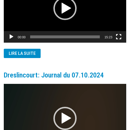
00:00
15:23
GAZZA:
LIRE LA SUITE
JE
N’AI
PAS
DE
MOTS
Dreslincourt: Journal du 07.10.2024
POUR
DÉCRIRE
CETTE
Lecteur
CRUAUTÉ
vidéo