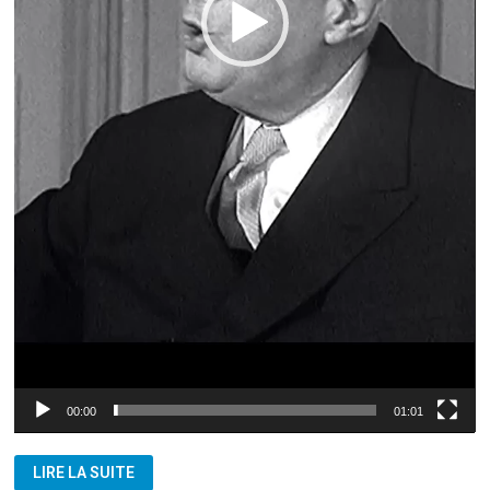
00:00
01:01
DE
LIRE LA SUITE
GAULLE