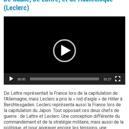
(Leclerc)
Lecteur
vidéo
00:00
52:27
De Lattre représentait la France lors de la capitulation de
l’Allemagne, mais Leclerc a pris le « nid d’aigle » de Hitler à
Berchtesgaden. Leclerc représenta aussi la France lors de
la capitulation du Japon. Tout opposait ces deux chefs de
guerre : de Lattre et Leclerc. Une conception différente du
commandement et de la stratégie militaire, mais aussi de la
politique, et pour aggraver encore les tensions, une