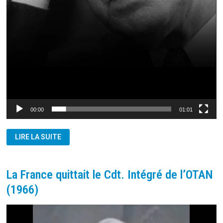
00:00
01:01
CHARLES
LIRE LA SUITE
DE
GAULLE
SUR
LE
CAPITAL
La France quittait le Cdt. Intégré de l’OTAN
(1966)
Lecteur
vidéo