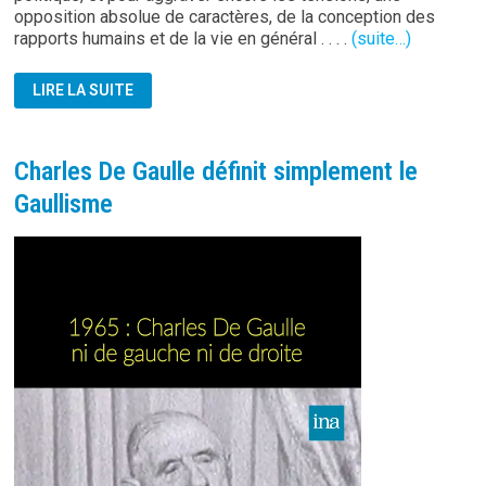
opposition absolue de caractères, de la conception des
rapports humains et de la vie en général . . . .
(suite…)
DE
LIRE LA SUITE
GAULLE,
DE
LATTRE,
ET
DE
Charles De Gaulle définit simplement le
HAUTECLOQUE
(LECLERC)
Gaullisme
Lecteur
vidéo