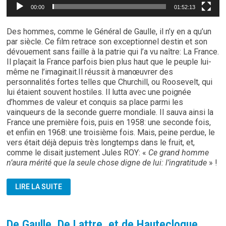
00:00
01:52:13
Des hommes, comme le Général de Gaulle, il n’y en a qu’un
par siècle. Ce film retrace son exceptionnel destin et son
dévouement sans faille à la patrie qui l’a vu naître: La France.
Il plaçait la France parfois bien plus haut que le peuple lui-
même ne l’imaginait.Il réussit à manœuvrer des
personnalités fortes telles que Churchill, ou Roosevelt, qui
lui étaient souvent hostiles. Il lutta avec une poignée
d’hommes de valeur et conquis sa place parmi les
vainqueurs de la seconde guerre mondiale. Il sauva ainsi la
France une première fois, puis en 1958: une seconde fois,
et enfiin en 1968: une troisième fois. Mais, peine perdue, le
vers était déjà depuis très longtemps dans le fruit, et,
comme le disait justement Jules ROY: «
Ce grand homme
n’aura mérité que la seule chose digne de lui: l’ingratitude
» !
CHARLES
LIRE LA SUITE
DE
GAULLE:
HISTOIRE
D’UN
GÉANT
De Gaulle, De Lattre, et de Hautecloque