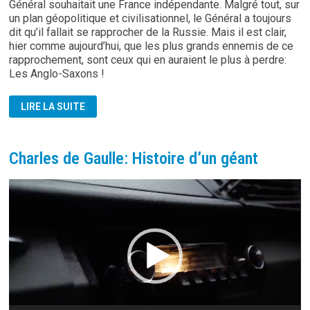
Général souhaitait une France indépendante. Malgré tout, sur
un plan géopolitique et civilisationnel, le Général a toujours
dit qu’il fallait se rapprocher de la Russie. Mais il est clair,
hier comme aujourd’hui, que les plus grands ennemis de ce
rapprochement, sont ceux qui en auraient le plus à perdre:
Les Anglo-Saxons !
PIERRE
LIRE LA SUITE
DE
GAULLE:
LE
DIGNE
PETIT-
Charles de Gaulle: Histoire d’un géant
FILS
Lecteur
vidéo