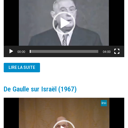
00:00
04:00
LA
LIRE LA SUITE
FRANCE
QUITTAIT
LE
CDT.
INTÉGRÉ
De Gaulle sur Israël (1967)
DE
L’OTAN
(1966)
Lecteur
vidéo