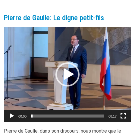
ET
LE
CAPITALISME
DE
Pierre de Gaulle: Le digne petit-fils
L’ALIÉNATION
(1968)
Lecteur
vidéo
00:00
08:17
Pierre de Gaulle, dans son discours, nous montre que le