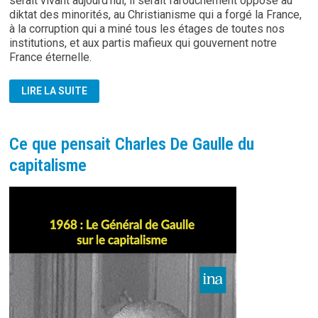
serait vivant aujourd’hui, il serait farouchement opposé au
diktat des minorités, au Christianisme qui a forgé la France,
à la corruption qui a miné tous les étages de toutes nos
institutions, et aux partis mafieux qui gouvernent notre
France éternelle.
CHARLES
LIRE LA SUITE
DE
GAULLE
DÉFINIT
SIMPLEMENT
LE
Ce que pensait Charles De Gaulle du
GAULLISME
capitalisme
Lecteur
vidéo