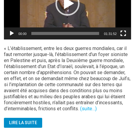
00:00
01:31:52
« L’établissement, entre les deux guerres mondiales, car il
faut remonter jusque-là, l’établissement d’un foyer sioniste
en Palestine et puis, après la Deuxième guerre mondiale,
l’établissement d’un Etat d’Israël, soulevait, à l’époque, un
certain nombre d’appréhensions. On pouvait se demander,
en effet, et on se demandait même chez beaucoup de Juifs,
si l’implantation de cette communauté sur des terres qui
avaient été acquises dans des conditions plus ou moins
justifiables et au milieu des peuples arabes qui lui étaient
foncièrement hostiles, n’allait pas entraîner d’incessants,
d’interminables, frictions et conflits.
(suite…)
DE
LIRE LA SUITE
GAULLE
SUR
ISRAËL