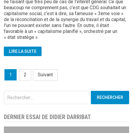
ne faisant que très peu de cas de l’intérêt général. Ce que
beaucoup ne comprennent pas, c’est que CDG souhaitait un
capitalisme social, c’est à dire, sa fameuse « 3ème voie »
de la réconciliation et de la synergie du travail et du capital,
l’un ne pouvant exister sans l’autre. En outre, il était
favorable à un « capitalisme planifié », orchestré par un
« état stratège »
CE
LIRE LA SUITE
QUE
PENSAIT
CHARLES
DE
GAULLE
Pagination
1
2
Suivant
DU
CAPITALISME
des
publications
Rechercher :
DERNIER ESSAI DE DIDIER DARRIBAT