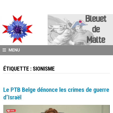
Passer
au
contenu
MENU
ÉTIQUETTE :
SIONISME
Le PTB Belge dénonce les crimes de guerre
d’Israël
Lecteur
vidéo