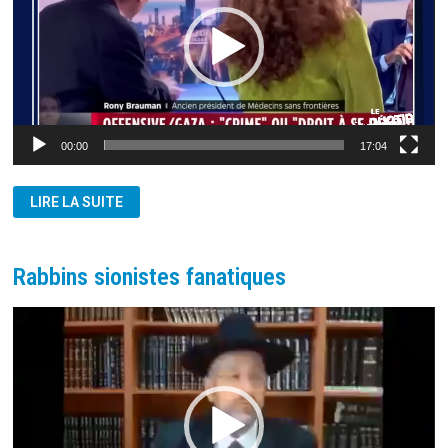
00:00
17:04
RONY
LIRE LA SUITE
BRAUMAN
DÉNONCE
LA
PROPAGANDE
ISRAÉLIENNE
Rabbins sionistes fanatiques
Lecteur
vidéo