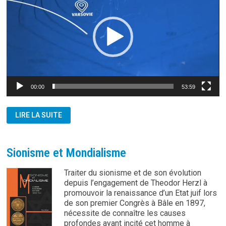
00:00
53:59
RONY
LIRE LA SUITE
BRAUMAN
:
GAZZA
ET
L’OCCUPATION
Sionisme et Mondialisme
SIONISTE
Traiter du sionisme et de son évolution
depuis l’engagement de Theodor Herzl à
promouvoir la renaissance d’un Etat juif lors
de son premier Congrès à Bâle en 1897,
nécessite de connaître les causes
profondes ayant incité cet homme à