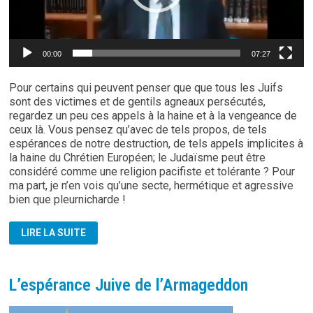
00:00
07:27
Pour certains qui peuvent penser que que tous les Juifs
sont des victimes et de gentils agneaux persécutés,
regardez un peu ces appels à la haine et à la vengeance de
ceux là. Vous pensez qu’avec de tels propos, de tels
espérances de notre destruction, de tels appels implicites à
la haine du Chrétien Européen; le Judaïsme peut être
considéré comme une religion pacifiste et tolérante ? Pour
ma part, je n’en vois qu’une secte, hermétique et agressive
bien que pleurnicharde !
RABBINS
LIRE LA SUITE
SIONISTES
FANATIQUES
L’espérance Juive de l’Armageddon
Lecteur