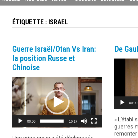
ÉTIQUETTE :
ISRAEL
Guerre Israël/Otan Vs Iran:
De Gaul
la position Russe et
Lecteur
Chinoise
vidéo
Lecteur
vidéo
00:00
« L’établ
00:00
10:17
guerres mo
remonter 
Une crise grave a été déclenchée