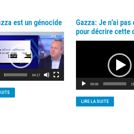
azza est un génocide
Gazza: Je n’ai pas
pour décrire cette 
Lecteur
vidéo
04:17
00:00
1
SUITE
GAZZA:
LIRE LA SUITE
JE
N’AI
E
PAS
DE
MOTS
POUR
DÉCRIRE
CETTE