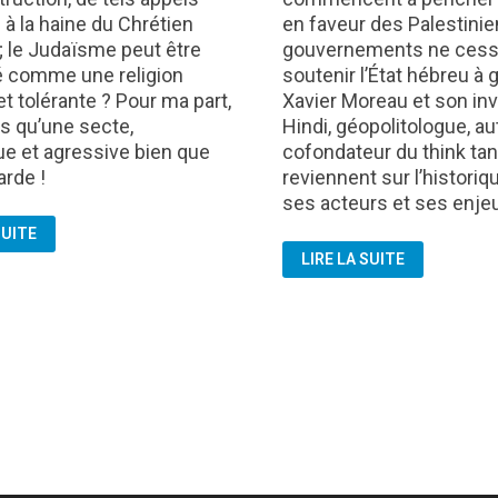
en faveur des Palestinie
 à la haine du Chrétien
gouvernements ne cess
 le Judaïsme peut être
soutenir l’État hébreu à g
é comme une religion
Xavier Moreau et son in
et tolérante ? Pour ma part,
Hindi, géopolitologue, au
is qu’une secte,
cofondateur du think tan
e et agressive bien que
reviennent sur l’historiqu
arde !
ses acteurs et ses enje
SUITE
ES
IRAN
UES
LIRE LA SUITE
/
ISRAËL:
AUX
ORIGINES
DU
CONFLIT