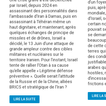
d’un foye
par Israël, depuis 2024 en
puis, apr
assassinant des personnalités dans
mondiale,
l’ambassade d’Iran à Damas, puis en
d’Israël, 
assassinant à Téhéran même un
certain n
haut dignitaire, et maintenant, après
pouvait s
quelques échanges de principe de
se deman
missiles et de drônes, Israël a
beaucoup 
décidé, le 13 Juin d’une attaque de
de cette
grande ampleur contre des cibles
terres qu
militaires et nucléaires sur le
des condi
territoire Iranien. Pour l’instant, Israël
justifiab
tente de rallier l’Otan à sa cause
arabes qu
qu’elle appelle « Légitime défense
hostiles, 
préventive ». Quelle serait l’attitude
d’incessa
de la Russie et de la Chine, alliées
frictions 
BRICS et stratégique de l’Iran ?
DE
LIRE LA 
GUERRE
GAULLE
LIRE LA SUITE
ISRAËL/OTAN
SUR
VS
ISRAËL