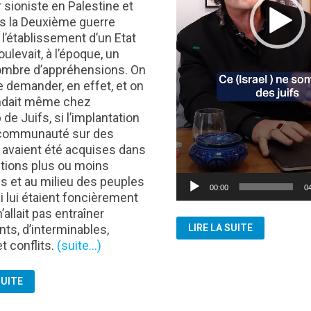
r sioniste en Palestine et
ès la Deuxième guerre
 l’établissement d’un Etat
soulevait, à l’époque, un
ombre d’appréhensions. On
e demander, en effet, et on
dait même chez
de Juifs, si l’implantation
 communauté sur des
i avaient été acquises dans
tions plus ou moins
les et au milieu des peuples
00:00
0
i lui étaient foncièrement
n’allait pas entraîner
ISRAËL:
nts, d’interminables,
LIRE LA SUITE
LA
MÉMOIRE
et conflits.
(suite…)
JUIVE
POUR
JUSTIFIER
SUITE
UN
GÉNOCIDE
?