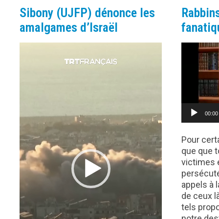
GAZZA
Sibony (UJFP) dénonce les
Rabbins
amalgames d’Israël
fanatiq
Lecteur
Lecteur
vidéo
vidéo
00:00
Pour cert
que que t
victimes 
persécuté
appels à 
de ceux l
tels prop
notre des