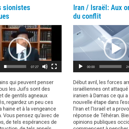
CRUAUTÉ
 sionistes
Iran / Israël: Aux o
ues
du conflit
Lecteur
vidéo
00:00
2
07:27
Début avril, les forces 
ains qui peuvent penser
israéliennes ont attaqué
ous les Juifs sont des
iranien à Damas ce qui 
et de gentils agneaux
nouvelle étape dans l’es
s, regardez un peu ces
l’Iran et l’Israël et a pro
la haine et à la vengeance
réponse de Téhéran. Bie
à. Vous pensez qu’avec de
opinions publiques occi
os, de tels espérances de
commencent à pencher
truction, de tels appels