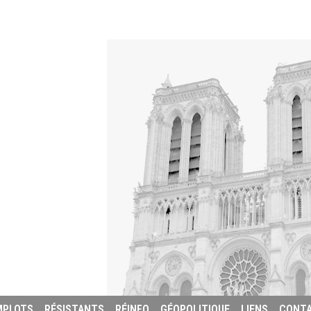
MPLOTS
RÉSISTANTS
RÉINFO
GÉOPOLITIQUE
LIENS
CONT