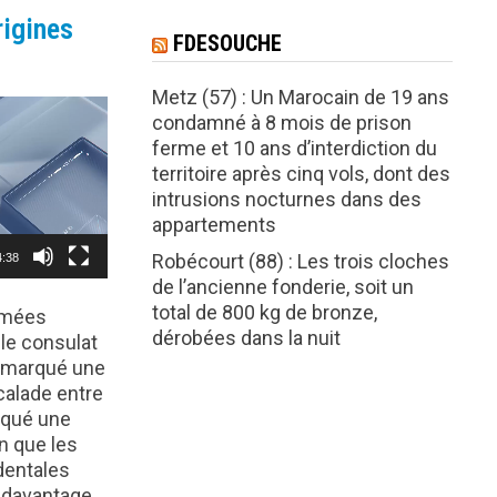
rigines
FDESOUCHE
Metz (57) : Un Marocain de 19 ans
condamné à 8 mois de prison
ferme et 10 ans d’interdiction du
territoire après cinq vols, dont des
intrusions nocturnes dans des
appartements
Robécourt (88) : Les trois cloches
4:38
de l’ancienne fonderie, soit un
total de 800 kg de bronze,
armées
dérobées dans la nuit
 le consulat
a marqué une
calade entre
voqué une
n que les
dentales
 davantage