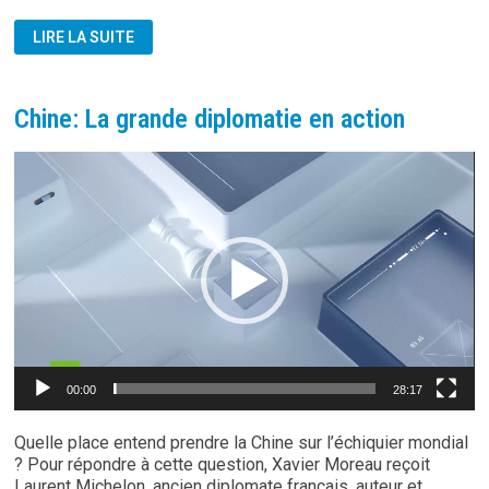
GUERRE
LIRE LA SUITE
ISRAËL/OTAN
VS
IRAN:
LA
POSITION
Chine: La grande diplomatie en action
RUSSE
ET
CHINOISE
Lecteur
vidéo
00:00
28:17
Quelle place entend prendre la Chine sur l’échiquier mondial
? Pour répondre à cette question, Xavier Moreau reçoit
Laurent Michelon, ancien diplomate français, auteur et