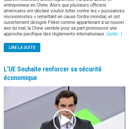
entrepreneur en Chine. Alors que plusieurs officiels
américains ont déclaré vouloir lutter contre les « puissances
révisionnistes » remettant en cause l’ordre mondial, et ont
ouvertement désigné Pékin comme appartenant à un nouvel
axe du mal, la Chine semble pour sa part promouvoir une
approche pacifique des règlements internationaux.
(suite…)
CHINE:
LIRE LA SUITE
LA
GRANDE
DIPLOMATIE
EN
ACTION
L’UE Souhaite renforcer sa sécurité
économique
Lecteur
vidéo