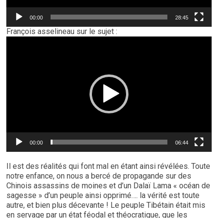
00:00
28:45
François asselineau sur le sujet :
Lecteur
vidéo
00:00
06:44
Il est des réalités qui font mal en étant ainsi révélées. Toute
notre enfance, on nous a bercé de propagande sur des
Chinois assassins de moines et d’un Dalaï Lama « océan de
sagesse » d’un peuple ainsi opprimé…. la vérité est toute
autre, et bien plus décevante ! Le peuple Tibétain était mis
en servage par un état féodal et théocratique, que les