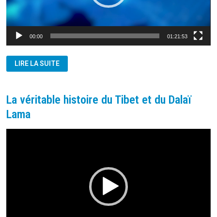
00:00
01:21:53
HISTOIRE
LIRE LA SUITE
ET
SIMILITUDES
ENTRE
L’UKRAINE
ET
La véritable histoire du Tibet et du Dalaï
TAIWAN
Lama
Lecteur
vidéo