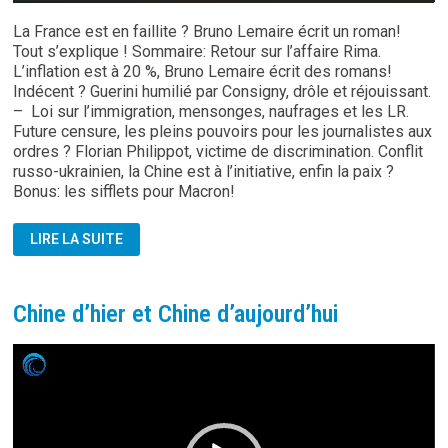
La France est en faillite ? Bruno Lemaire écrit un roman!
Tout s’explique ! Sommaire: Retour sur l’affaire Rima.
L’inflation est à 20 %, Bruno Lemaire écrit des romans!
Indécent ? Guerini humilié par Consigny, drôle et réjouissant.
– Loi sur l’immigration, mensonges, naufrages et les LR.
Future censure, les pleins pouvoirs pour les journalistes aux
ordres ? Florian Philippot, victime de discrimination. Conflit
russo-ukrainien, la Chine est à l’initiative, enfin la paix ?
Bonus: les sifflets pour Macron!
DRESLINCOURT:
LIRE LA SUITE
JOURNAL
DU
27.04.23
Chine d’hier et Chine d’aujourd’hui
Lecteur
vidéo