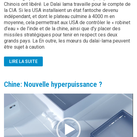
Chinois ont libéré. Le Dalaï lama travaille pour le compte de
la CIA. Si les USA installaient un état fantoche devenu
indépendant, et dont le plateau culmine à 4000 m en
moyenne, cela permettrait aux USA de contrôler le « robinet
d’eau » de l’inde et de la chine, ainsi que d’y placer des
missiles stratégiques pour tenir en respect ces deux
grands pays. La En outre, les mœurs du dalaï-lama peuvent
être sujet à caution.
LA
LIRE LA SUITE
VÉRITABLE
HISTOIRE
DU
TIBET
ET
Chine: Nouvelle hyperpuissance ?
DU
DALAÏ
LAMA
Lecteur
vidéo