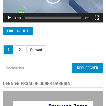
00:00
27:57
CHINE:
LIRE LA SUITE
NOUVELLE
HYPERPUISSANCE
?
Pagination
1
2
Suivant
des
publications
Rechercher :
DERNIER ESSAI DE DIDIER DARRIBAT