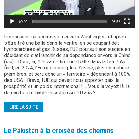
00:00
03:52
Poursuivant sa soumission envers Washington, et après
s’être tiré une balle dans le ventre, en se coupant des
hydrocarbures et gaz Russes, l’UE poursuit son suicide en
décidant de s’affranchir de sa dépendance envers la Chine
(sic)… Donc, là, l’UE va se tirer une balle dans la tête ! Au
final, en 2024, l’Europe n’aura plus d’usine, plus de matière
premières, et sera donc un « territoire » dépendant à 100%
des USA ! Bravo, l’UE qui devait nous apporter paix, la
prospérité et un poids international ! … Vous la voyez là, la
démarche du Diable en action sur 30 ans ?
L’UE
LIRE LA SUITE
SOUHAITE
RENFORCER
SA
SÉCURITÉ
ÉCONOMIQUE
Le Pakistan à la croisée des chemins