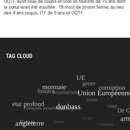
OQTF, avait roué de coups et volé un touriste de 15 ans dont
la sœur avait été insultée : 18 mois de prison ferme, au lieu
des 4 ans requis, ITF de 5 ans et OQTF
TAG CLOUD