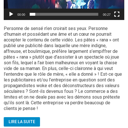
00:00
00:27
Personne de sensé n’en croirait ses yeux. Personne
d’humain et possédant une âme et un cœur ne pourrait
accepter le contenu de cette vidéo. Les pâtes « rana » ont
publié une publicité dans laquelle une mère indigne,
affreuse, et boulimique, préfère largement s’empiffrer de
pâtes « rana » plutôt que d’assister à un spectacle où joue
son fils, lequel a l’air bien malheureux en voyant la chaise
vide de sa maman. En plus, celle-ci claironne à qui veut
l’entendre que le rôle de mère, « elle a donné » ! Est-ce que
les publicitaires et/ou l’entreprise en question sont des
propagandistes woke et des déconstructeurs des valeurs
séculaires ? Sont-ils devenus fous ? Le commerce a des
limites et on ne deale pas avec les démons sous prétexte
qu’ils sont là. Cette entreprise va perdre beaucoup de
clients je pense !
ENFANCE
LIRE LA SUITE
MALTRAITÉE