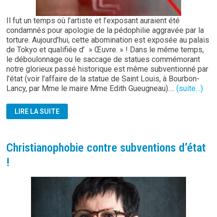
Il fut un temps où l’artiste et l’exposant auraient été
condamnés pour apologie de la pédophilie aggravée par la
torture. Aujourd’hui, cette abomination est exposée au palais
de Tokyo et qualifiée d’ » Œuvre. » ! Dans le même temps,
le déboulonnage ou le saccage de statues commémorant
notre glorieux passé historique est même subventionné par
l’état (voir l’affaire de la statue de Saint Louis, à Bourbon-
Lancy, par Mme le maire Mme Edith Gueugneau)….
(suite…)
L’ÉTAT
LIRE LA SUITE
ET
LA
JUSTICE
COMPLICES
DE
Christianophobie contre subventions d’état
PÉDOCRIMINALITÉ
!