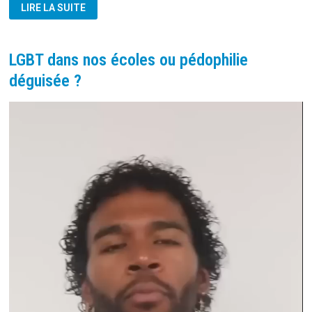
NOS
LIRE LA SUITE
ENFANTS
SONT
EN
DANGER
AVEC
LGBT dans nos écoles ou pédophilie
LES
LOBBIES
déguisée ?
LGBT
Lecteur
vidéo