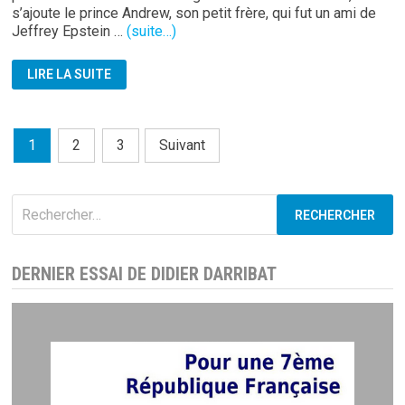
s’ajoute le prince Andrew, son petit frère, qui fut un ami de
Jeffrey Epstein …
(suite…)
CHARLES
LIRE LA SUITE
III,
LA
FAMILLE
ROYALE
UK,
Pagination
1
2
3
Suivant
ET
LA
des
PÉDOPHILIE
publications
Rechercher :
DERNIER ESSAI DE DIDIER DARRIBAT