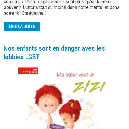
commun et l’intérêt général ne sont plus qu’un lointain
souvenir. Luttons tout au moins dans notre mental et dans
notre foi Chrétienne !
VERS
LIRE LA SUITE
UNE
SOCIÉTÉ
DU
MENSONGE
ET
Nos enfants sont en danger avec les
DU
VICE
lobbies LGBT