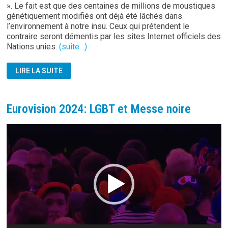
». Le fait est que des centaines de millions de moustiques
génétiquement modifiés ont déjà été lâchés dans
l’environnement à notre insu. Ceux qui prétendent le
contraire seront démentis par les sites Internet officiels des
Nations unies.
(suite…)
MOUSTIQUES
LIRE LA SUITE
COMME
ARMES
BIOLOGIQUES
Eurovision 2024: LGBT et Messe noire
Lecteur
vidéo