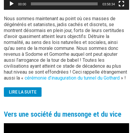
00:00
03:58:34
Nous sommes maintenant au point où ces masses de
dégénérés et satanistes, jadis cachés et discrets, se
montrent désormais en plein jour, forts de leurs certitudes
d’avoir quasiment atteint leurs objectifs: Détruire la
normalité, au sens des lois naturelles et sociales, ainsi
qu’au sens de la morale commune. Nous sommes donc
revenus à Sodome et Gomorrhe auquel ont peut ajouter
aussi l’arrogance de la tour de babel ! Toutes les
civilisations ayant atteint ce stade de décadence au plus
haut niveau se sont effondrées ! Ceci rappelle étrangement
aussi la «
cérémonie d’inauguration du tunnel du Gothard
» !
EUROVISION
LIRE LA SUITE
2024:
LGBT
ET
MESSE
NOIRE
Vers une société du mensonge et du vice
Lecteur
vidéo