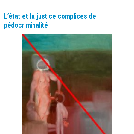
MÊME
PAR
LA
PUBLICITÉ
L’état et la justice complices de
pédocriminalité