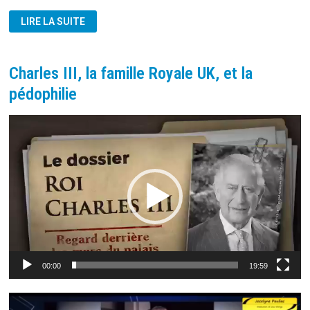
CHRISTIANOPHOBIE
LIRE LA SUITE
CONTRE
SUBVENTIONS
D’ÉTAT
!
Charles III, la famille Royale UK, et la
pédophilie
Lecteur
vidéo
00:00
19:59
Lecteur