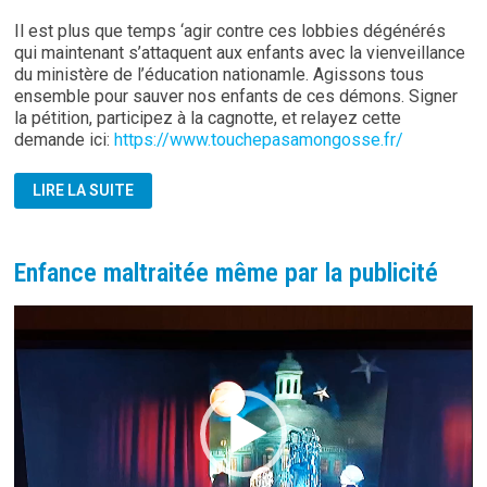
Il est plus que temps ‘agir contre ces lobbies dégénérés
qui maintenant s’attaquent aux enfants avec la vienveillance
du ministère de l’éducation nationamle. Agissons tous
ensemble pour sauver nos enfants de ces démons. Signer
la pétition, participez à la cagnotte, et relayez cette
demande ici:
https://www.touchepasamongosse.fr/
LGBT
LIRE LA SUITE
DANS
NOS
ÉCOLES
OU
PÉDOPHILIE
Enfance maltraitée même par la publicité
DÉGUISÉE
?
Lecteur
vidéo