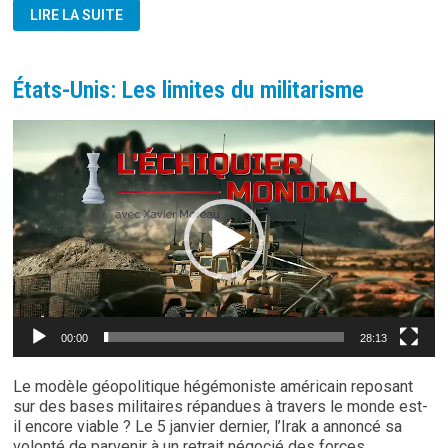
OÙ
LIRE LA SUITE
VA
L’AMÉRIQUE
?
États-Unis: Les limites du militarisme
Lecteur
vidéo
00:00
28:13
Le modèle géopolitique hégémoniste américain reposant
sur des bases militaires répandues à travers le monde est-
il encore viable ? Le 5 janvier dernier, l’Irak a annoncé sa
volonté de parvenir à un retrait négocié des forces