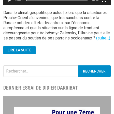
00:00
28:34
Dans le climat géopolitique actuel, alors que la situation au
Proche-Orient s’envenime, que les sanctions contre la
Russie ont des effets désastreux sur l’économie
européenne et que la situation sur la ligne de front est
décourageante pour Volodymyr Zelensky, l’Ukraine peut-elle
se passer du soutien de ses parrains occidentaux ?
(suite…)
ETATS-
LIRE LA SUITE
UNIS:
L’ALLIÉ
FATAL
!
Rechercher :
DERNIER ESSAI DE DIDIER DARRIBAT