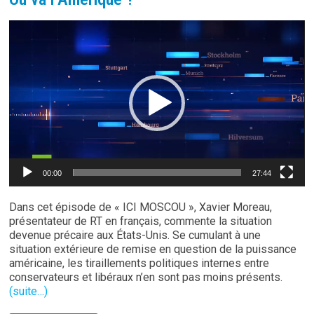
Lecteur
vidéo
00:00
27:44
Dans cet épisode de « ICI MOSCOU », Xavier Moreau,
présentateur de RT en français, commente la situation
devenue précaire aux États-Unis. Se cumulant à une
situation extérieure de remise en question de la puissance
américaine, les tiraillements politiques internes entre
conservateurs et libéraux n’en sont pas moins présents.
(suite…)