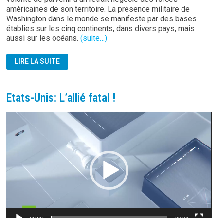
américaines de son territoire. La présence militaire de
Washington dans le monde se manifeste par des bases
établies sur les cinq continents, dans divers pays, mais
aussi sur les océans.
(suite…)
ÉTATS-
LIRE LA SUITE
UNIS:
LES
LIMITES
DU
MILITARISME
Etats-Unis: L’allié fatal !
Lecteur
vidéo