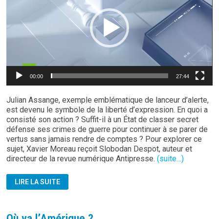
00:00
27:44
Julian Assange, exemple emblématique de lanceur d’alerte,
est devenu le symbole de la liberté d’expression. En quoi a
consisté son action ? Suffit-il à un État de classer secret
défense ses crimes de guerre pour continuer à se parer de
vertus sans jamais rendre de comptes ? Pour explorer ce
sujet, Xavier Moreau reçoit Slobodan Despot, auteur et
directeur de la revue numérique Antipresse.
(suite…)
JULIAN
LIRE LA SUITE
ASSANGE:
UN
HÉROS
EMPRISONNÉ
Où va l’Amérique ?